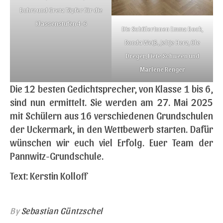
Buhrz und Greta Töpfer für die
Klassenstufen 4-6
Die SchülerInnen Emma Bock,
Ronda Weiß, Jeltje Herz, Ole
Dreger, Fiete Schween und
Marlene Renger
Die 12 besten Gedichtsprecher, von Klasse 1 bis 6,
sind nun ermittelt. Sie werden am 27. Mai 2025
mit Schülern aus 16 verschiedenen Grundschulen
der Uckermark, in den Wettbewerb starten. Dafür
wünschen wir euch viel Erfolg. Euer Team der
Pannwitz-Grundschule.
Text: Kerstin Kolloff
By
Sebastian Güntzschel