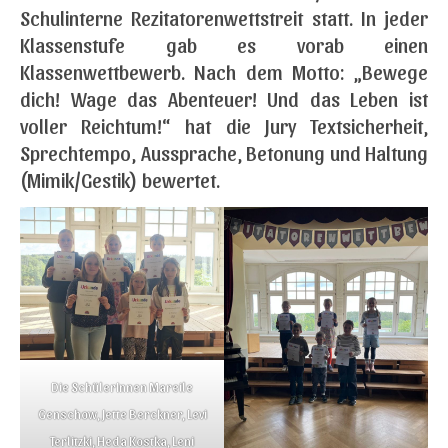
Schulinterne Rezitatorenwettstreit statt. In jeder
Klassenstufe gab es vorab einen
Klassenwettbewerb. Nach dem Motto: „Bewege
dich! Wage das Abenteuer! Und das Leben ist
voller Reichtum!“ hat die Jury Textsicherheit,
Sprechtempo, Aussprache, Betonung und Haltung
(Mimik/Gestik) bewertet.
Die SchülerInnen Mareile
Genschow, Jette Berckner, Levi
Terlitzki, Heda Kostka, Leni